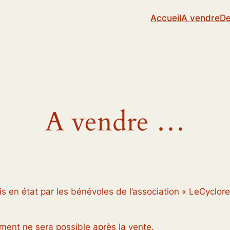
Accueil
A vendre
De
A vendre …
s en état par les bénévoles de l’association « LeCyclorec
.
ent ne sera possible après la vente.