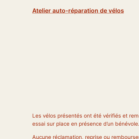
Aller
Atelier auto-réparation de vélos
au
contenu
Les vélos présentés ont été vérifiés et remi
essai sur place en présence d’un bénévole
Aucune réclamation, reprise ou remboursem